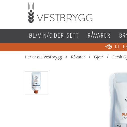
ØL/VIN/CIDER-SETT
RÅVARER
BR
DU 
Her er du:
Vestbrygg
>
Råvarer
>
Gjær
>
Fersk G