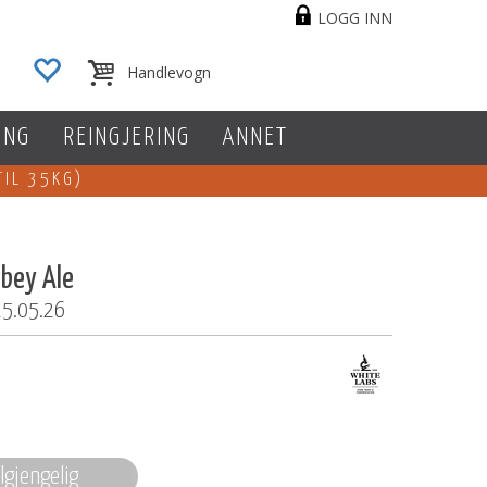
LOGG INN
ING
REINGJERING
ANNET
TIL 35KG)
bey Ale
 25.05.26
ilgjengelig