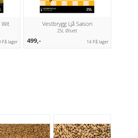
 Wit
Vestbrygg Ljå Saison
25L Ølsett
499,-
0
På lager
14
På lager