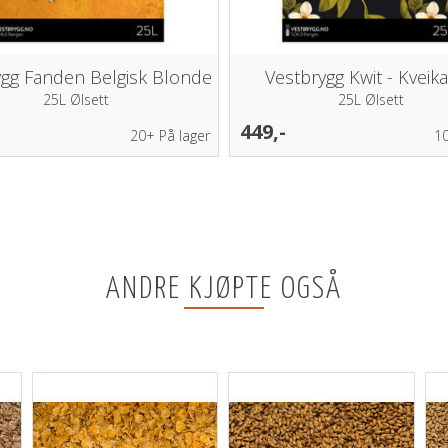
ygg Fanden Belgisk Blonde
Vestbrygg Kwit - Kveika
25L Ølsett
25L Ølsett
449,-
20+
På lager
1
ANDRE KJØPTE OGSÅ