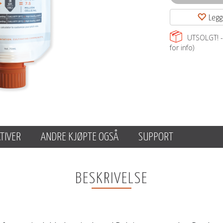
Legg
UTSOLGT! - 
for info)
TIVER
ANDRE KJØPTE OGSÅ
SUPPORT
BESKRIVELSE