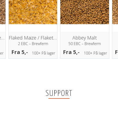
Flaked Wheat / Flaket Hvete
Flaked Maize / Flaket Mais
Abbey Malt
2 EBC – Brewferm
50 EBC – Brewferm
Fra 5,-
Fra 5,-
F
er
100+
På lager
100+
På lager
SUPPORT