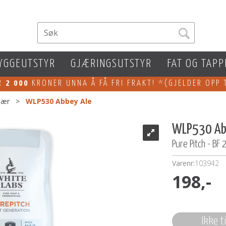
YGGEUTSTYR
GJÆRINGSUTSTYR
FAT OG TAPP
ER
2 000
KRONER UNNA Å FÅ FRI FRAKT! *(GJELDER OPP 
jær
>
WLP530 Abbey Ale
WLP530 Ab
Pure Pitch - BF
Varenr:
103942
198,-
Ikke t