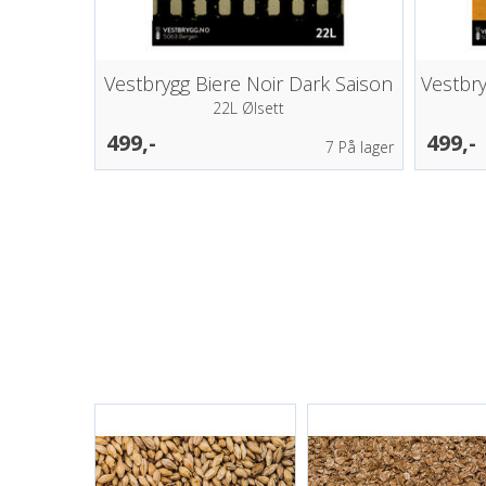
Vestbrygg Biere Noir Dark Saison
Vestbr
22L Ølsett
499,-
499,-
7
På lager