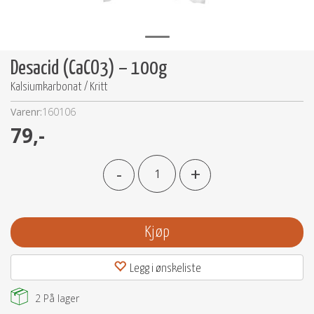
Desacid (CaCO3) – 100g
Kalsiumkarbonat / Kritt
Varenr:
160106
79,-
-
+
Kjøp
Legg i ønskeliste
2
På lager