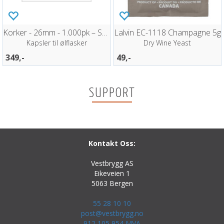
Korker - 26mm - 1.000pk – Sølv
Lalvin EC-1118 Champagne 5g
Kapsler til ølflasker
Dry Wine Yeast
349,-
49,-
SUPPORT
Kontakt Oss:
Vestbrygg AS
Eikeveien 1
5063 Bergen
55 28 10 10
post@vestbrygg.no
912 105 954 MVA