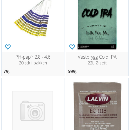
PH-papir 2,8 - 4,6
Vestbrygg Cold IPA
20 stk i pakken
22L Ølsett
79,-
599,-