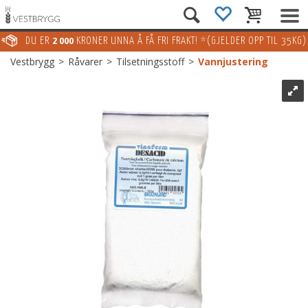
DU ER
2 000
KRONER UNNA Å FÅ FRI FRAKT! *(GJELDER OPP TIL 35KG)
Vestbrygg
>
Råvarer
>
Tilsetningsstoff
>
Vannjustering