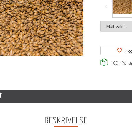
Legg
100+
På la
T
BESKRIVELSE