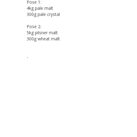
Pose 1:
4kg pale malt
300g pale crystal
Pose 2:
5kg pilsner malt
300g wheat malt
-