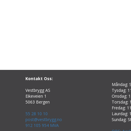
Kontakt Oss:
Måndag: S
Vestbrygg AS
Tysdag: 11
Eikeveien 1
Onsdag: 1
5063 Bergen
Torsdag: 1
Fredag: 11
55 28 10 10
Laurdag: 1
post@vestbrygg.no
Sundag: S
912 105 954 MVA