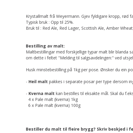
Krystallmalt frå Weyermann. Gjev fyldigare kropp, rød f
Typisk bruk : Opp til 25%.
Bruk til : Red Ale, Red Lager, Scottish Ale, Amber Wheat
Bestilling av malt:
Maltbestillingar med forskjellige typar malt blir blanda
om dette i feltet "Melding til salgsavdelingen:" ved utsje
Husk minstebestilling på 1kg per pose. Ønsker du ein po
-
Heil malt
pakkes i separate posar per type dersom ing
-
Kverna malt
kan bestilles til eksakte mål. Skal du f.ek
4 x Pale malt (kverna) 1kg
6 x Pale malt (kverna) 100g
Bestiller du malt til fleire brygg? Skriv beskjed i f