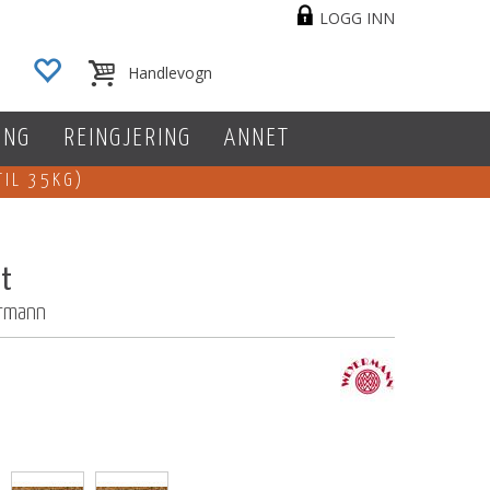
LOGG INN
ING
REINGJERING
ANNET
TIL 35KG)
lt
ermann