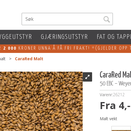
YGGEUTSTYR
GJÆRINGSUTSTYR
FAT OG TAPP
ER
2 000
KRONER UNNA Å FÅ FRI FRAKT! *(GJELDER OPP 
alt
>
CaraRed Malt
CaraRed Ma
50 EBC – Wey
Varenr:
26212
Fra 4,-
Malt vekt