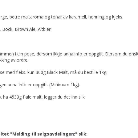
arge, betre maltaroma og tonar av karamell, honning og kjeks.
, Bock, Brown Ale, Altbier.
 sammen i ein pose, dersom ikkje anna info er oppgitt. Dersom du ønske
kking av ordre.
se med f.eks. kun 300g Black Malt, må du bestille 1kg.
en anna info er oppgitt. (Minimum 1kg).
s. ha 4533g Pale malt, legger du det inn slik:
eltet "Melding til salgsavdelingen:" slik: