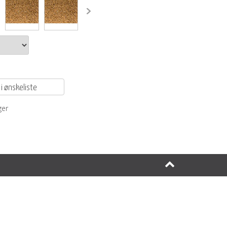
 i ønskeliste
ger