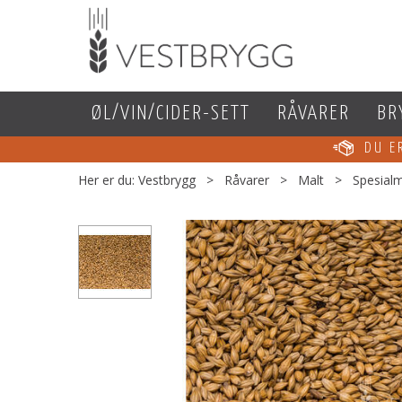
ØL/VIN/CIDER-SETT
RÅVARER
BR
DU 
Her er du:
Vestbrygg
>
Råvarer
>
Malt
>
Spesialm