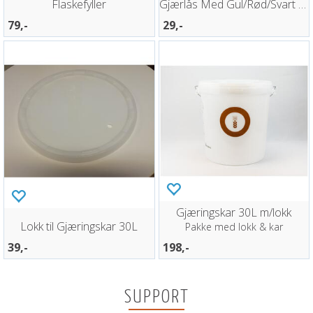
Flaskefyller
Gjærlås Med Gul/Rød/Svart Topp
79,-
29,-
Gjæringskar 30L m/lokk
Lokk til Gjæringskar 30L
Pakke med lokk & kar
39,-
198,-
SUPPORT