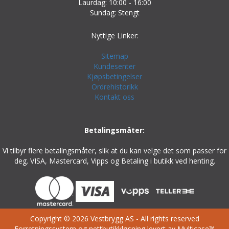
Laurdag: 10:00 - 16:00
Sundag: Stengt
Nyttige Linker:
Sitemap
Kundesenter
Kjøpsbetingelser
Ordrehistorikk
Kontakt oss
Betalingsmåter:
Vi tilbyr flere betalingsmåter, slik at du kan velge det som passer for
deg. VISA, Mastercard, Vipps og Betaling i butikk ved henting.
Copyright © 2026 Vestbrygg AS - All rights reserved
Forretningssystem
og
nettbutikkløsning
levert av
Multicase™