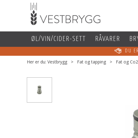
ØL/VIN/CIDER-SETT
RÅVARER
BR
DU 
Her er du:
Vestbrygg
>
Fat og tapping
>
Fat og Co2