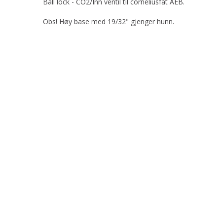
Ball lock - CO2/Inn ventil til corneliusfat AEB.
Obs! Høy base med 19/32" gjenger hunn.