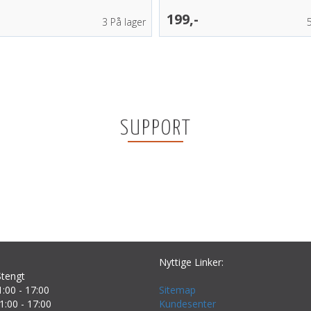
199,-
3
På lager
SUPPORT
Nyttige Linker:
tengt
:00 - 17:00
Sitemap
1:00 - 17:00
Kundesenter