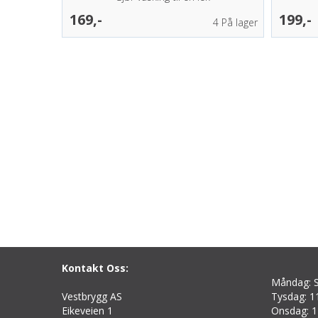
169,-
199,-
4
På lager
Kontakt Oss:
Måndag: S
Vestbrygg AS
Tysdag: 11
Eikeveien 1
Onsdag: 1