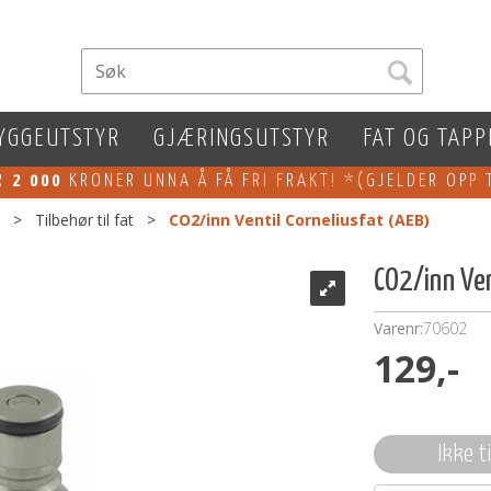
YGGEUTSTYR
GJÆRINGSUTSTYR
FAT OG TAPP
ER
2 000
KRONER UNNA Å FÅ FRI FRAKT! *(GJELDER OPP 
>
Tilbehør til fat
>
CO2/inn Ventil Corneliusfat (AEB)
CO2/inn Ven
Varenr:
70602
129,-
Ikke t