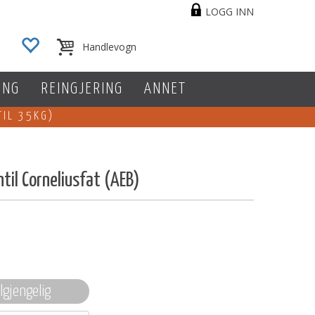
LOGG INN
ING
REINGJERING
ANNET
TIL 35KG)
til Corneliusfat (AEB)
ilgjengelig