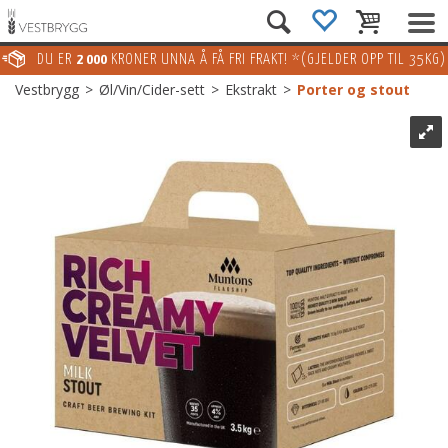
DU ER
2 000
KRONER UNNA Å FÅ FRI FRAKT! *(GJELDER OPP TIL 35KG)
Vestbrygg
>
Øl/Vin/Cider-sett
>
Ekstrakt
>
Porter og stout