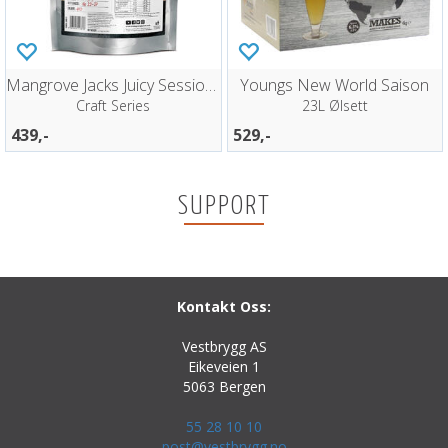
Mangrove Jacks Juicy Session IPA
Youngs New World Saison
Craft Series
23L Ølsett
439,-
529,-
SUPPORT
Kontakt Oss:
Vestbrygg AS
Eikeveien 1
5063 Bergen
55 28 10 10
post@vestbrygg.no