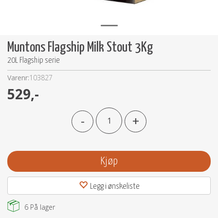
Muntons Flagship Milk Stout 3Kg
20L Flagship serie
Varenr:
103827
529,-
-
+
Kjøp
Legg i ønskeliste
6
På lager