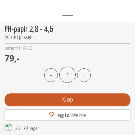
PH-papir 2,8 - 4,6
20 stk i pakken
Varenr:
110403
79,-
-
+
Kjøp
Legg i ønskeliste
20+
På lager