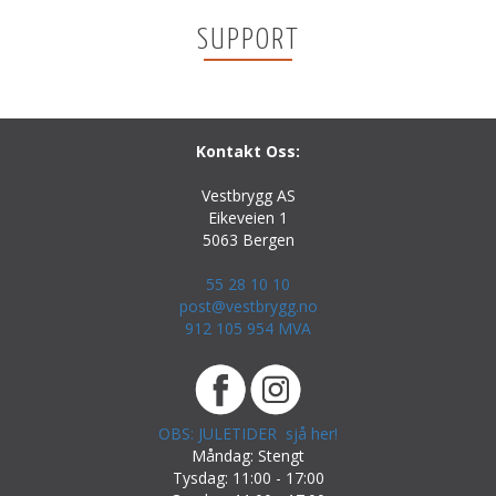
SUPPORT
Kontakt Oss:
Vestbrygg AS
Eikeveien 1
5063 Bergen
55 28 10 10
post@vestbrygg.no
912 105 954 MVA
OBS: JULETIDER sjå her!
Måndag: Stengt
Tysdag: 11:00 - 17:00