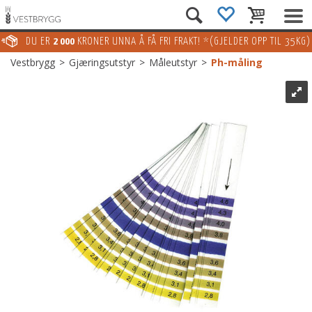
DU ER
2 000
KRONER UNNA Å FÅ FRI FRAKT! *(GJELDER OPP TIL 35KG)
Vestbrygg
>
Gjæringsutstyr
>
Måleutstyr
>
Ph-måling