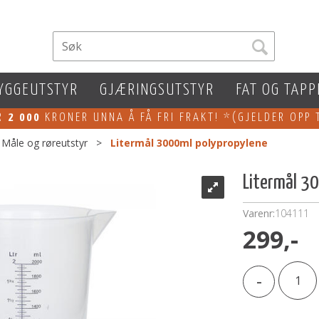
YGGEUTSTYR
GJÆRINGSUTSTYR
FAT OG TAPP
ER
2 000
KRONER UNNA Å FÅ FRI FRAKT! *(GJELDER OPP 
Måle og røreutstyr
>
Litermål 3000ml polypropylene
Litermål 3
Varenr:
104111
299,-
-