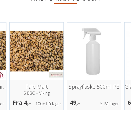
Pilsner Malt (Bohemian)
Pale Malt
Sprayflaske 500ml PE
5 EBC – Viking
Fra 4,-
49,-
6
er
100+
På lager
5
På lager