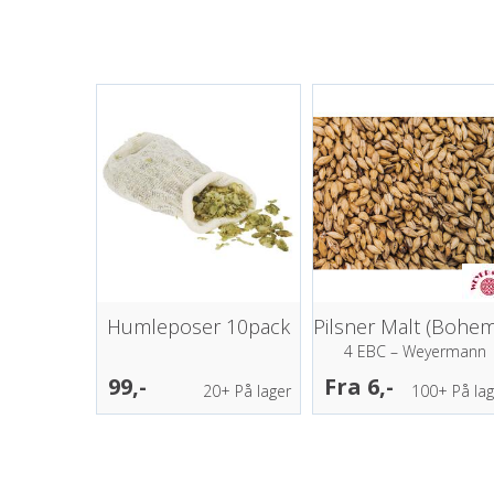
Humleposer 10pack
4 EBC – Weyermann
99,-
Fra 6,-
20+
På lager
100+
På lag