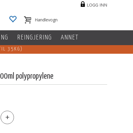
LOGG INN
ING
REINGJERING
ANNET
TIL 35KG)
000ml polypropylene
+