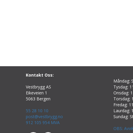
Kontakt Oss:
Måndag: S
Vestbrygg AS
Tysdag: 11
Eikeveien 1
Onsdag: 1
5063 Bergen
Torsdag: 1
Fredag: 11
55 28 10 10
Laurdag: 1
post@vestbrygg.no
Sundag: S
912 105 954 MVA
OBS: Avvi