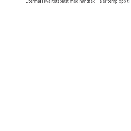
Litermål i kvalitetsplast med handtak. Tåler temp opp ti