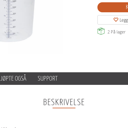
Legg
2
På lager
KJØPTE OGSÅ
SUPPORT
BESKRIVELSE