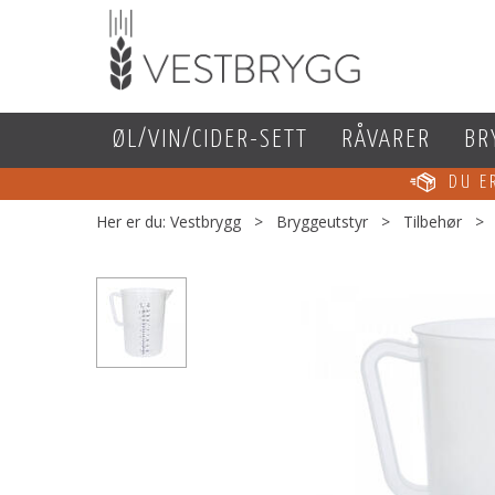
ØL/VIN/CIDER-SETT
RÅVARER
BR
DU 
Her er du:
Vestbrygg
>
Bryggeutstyr
>
Tilbehør
>