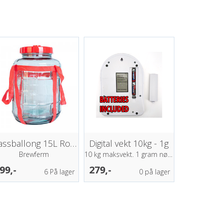
Glassballong 15L Royal Bubbler
Digital vekt 10kg - 1g
Brewferm
10 kg maksvekt. 1 gram nøyaktighet
99,-
279,-
6
På lager
0
på lager