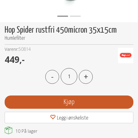
Hop Spider rustfri 450micron 35x15cm
Humlefilter
Varenr:
50814
449,-
-
+
Kjøp
Legg i ønskeliste
10
På lager