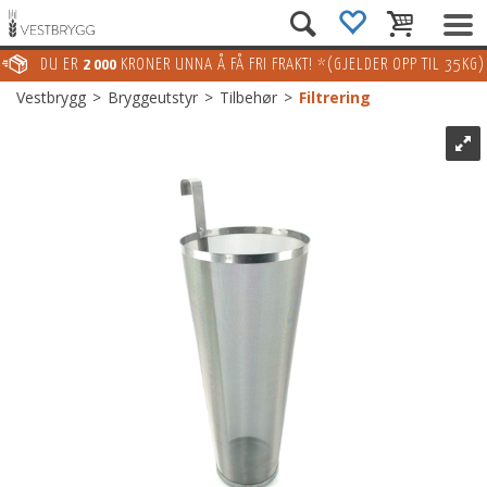
DU ER
2 000
KRONER UNNA Å FÅ FRI FRAKT! *(GJELDER OPP TIL 35KG)
Vestbrygg
>
Bryggeutstyr
>
Tilbehør
>
Filtrering