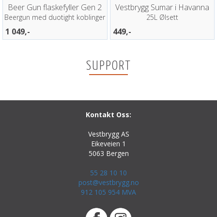
Beer Gun flaskefyller Gen 2
Vestbrygg Sumar i Havanna
Beergun med duotight koblinger
25L Ølsett
1 049,-
449,-
SUPPORT
Kontakt Oss:
Vestbrygg AS
Eikeveien 1
5063 Bergen
55 28 10 10
post@vestbrygg.no
912 105 954 MVA