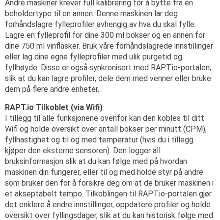
Andre maskiner krever full kalibrering for å bytte fra en
beholdertype til en annen. Denne maskinen lar deg
forhåndslagre fylleprofiler avhengig av hva du skal fylle.
Lagre en fylleprofil for dine 300 ml bokser og en annen for
dine 750 ml vinflasker. Bruk våre forhåndslagrede innstillinger
eller lag dine egne fylleprofiler med ulik purgetid og
fyllhøyde. Disse er også synkronisert med RAPT.io-portalen,
slik at du kan lagre profiler, dele dem med venner eller bruke
dem på flere andre enheter.
RAPT.io Tilkoblet (via Wifi)
I tillegg til alle funksjonene ovenfor kan den kobles til ditt
Wifi og holde oversikt over antall bokser per minutt (CPM),
fyllhastighet og til og med temperatur (hvis du i tillegg
kjøper den eksterne sensoren). Den logger all
bruksinformasjon slik at du kan følge med på hvordan
maskinen din fungerer, eller til og med holde styr på andre
som bruker den for å forsikre deg om at de bruker maskinen i
et akseptabelt tempo. Tilkoblingen til RAPT.io-portalen gjør
det enklere å endre innstillinger, oppdatere profiler og holde
oversikt over fyllingsdager, slik at du kan historisk følge med