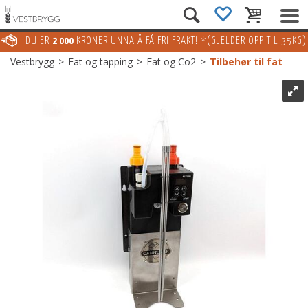
DU ER
2 000
KRONER UNNA Å FÅ FRI FRAKT! *(GJELDER OPP TIL 35KG)
Vestbrygg
>
Fat og tapping
>
Fat og Co2
>
Tilbehør til fat