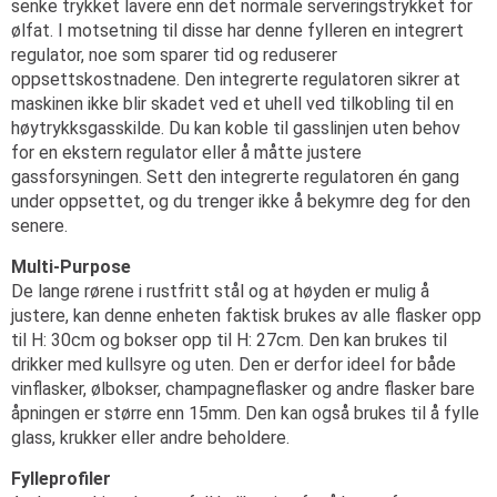
senke trykket lavere enn det normale serveringstrykket for
ølfat. I motsetning til disse har denne fylleren en integrert
regulator, noe som sparer tid og reduserer
oppsettskostnadene. Den integrerte regulatoren sikrer at
maskinen ikke blir skadet ved et uhell ved tilkobling til en
høytrykksgasskilde. Du kan koble til gasslinjen uten behov
for en ekstern regulator eller å måtte justere
gassforsyningen. Sett den integrerte regulatoren én gang
under oppsettet, og du trenger ikke å bekymre deg for den
senere.
Multi-Purpose
De lange rørene i rustfritt stål og at høyden er mulig å
justere, kan denne enheten faktisk brukes av alle flasker opp
til H: 30cm og bokser opp til H: 27cm. Den kan brukes til
drikker med kullsyre og uten. Den er derfor ideel for både
vinflasker, ølbokser, champagneflasker og andre flasker bare
åpningen er større enn 15mm. Den kan også brukes til å fylle
glass, krukker eller andre beholdere.
Fylleprofiler