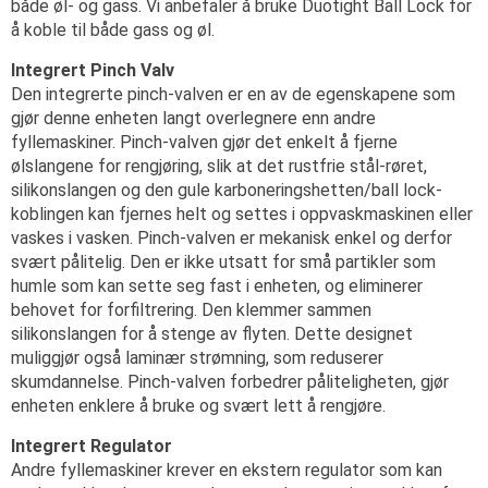
både øl- og gass. Vi anbefaler å bruke Duotight Ball Lock for
å koble til både gass og øl.
Integrert Pinch Valv
Den integrerte pinch-valven er en av de egenskapene som
gjør denne enheten langt overlegnere enn andre
fyllemaskiner. Pinch-valven gjør det enkelt å fjerne
ølslangene for rengjøring, slik at det rustfrie stål-røret,
silikonslangen og den gule karboneringshetten/ball lock-
koblingen kan fjernes helt og settes i oppvaskmaskinen eller
vaskes i vasken. Pinch-valven er mekanisk enkel og derfor
svært pålitelig. Den er ikke utsatt for små partikler som
humle som kan sette seg fast i enheten, og eliminerer
behovet for forfiltrering. Den klemmer sammen
silikonslangen for å stenge av flyten. Dette designet
muliggjør også laminær strømning, som reduserer
skumdannelse. Pinch-valven forbedrer påliteligheten, gjør
enheten enklere å bruke og svært lett å rengjøre.
Integrert Regulator
Andre fyllemaskiner krever en ekstern regulator som kan