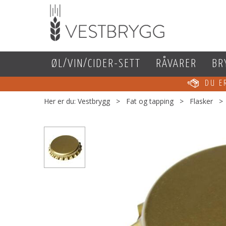
ØL/VIN/CIDER-SETT
RÅVARER
BR
DU 
Her er du:
Vestbrygg
>
Fat og tapping
>
Flasker