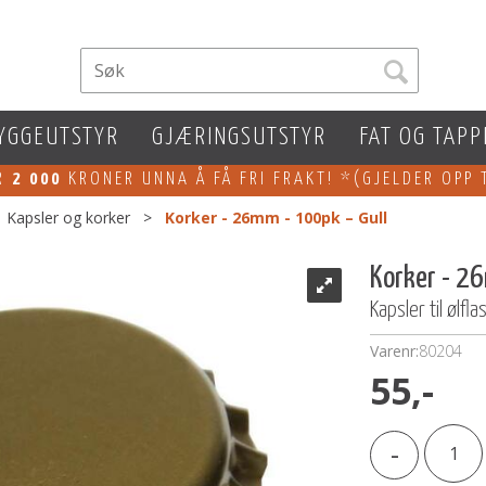
YGGEUTSTYR
GJÆRINGSUTSTYR
FAT OG TAPP
ER
2 000
KRONER UNNA Å FÅ FRI FRAKT! *(GJELDER OPP 
>
Kapsler og korker
>
Korker - 26mm - 100pk – Gull
Korker - 2
Kapsler til ølfla
Varenr:
80204
55,-
-