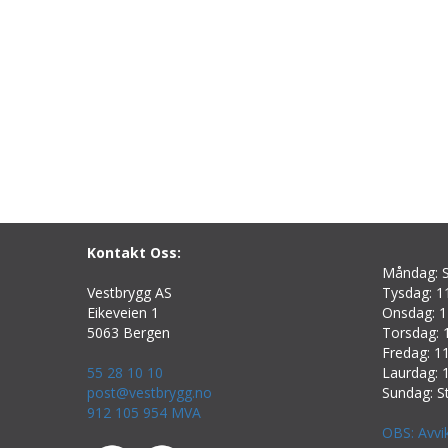
Kontakt Oss:
Måndag: S
Vestbrygg AS
Tysdag: 11
Eikeveien 1
Onsdag: 1
5063 Bergen
Torsdag: 1
Fredag: 11
55 28 10 10
Laurdag: 1
post@vestbrygg.no
Sundag: S
912 105 954 MVA
OBS: Avvi