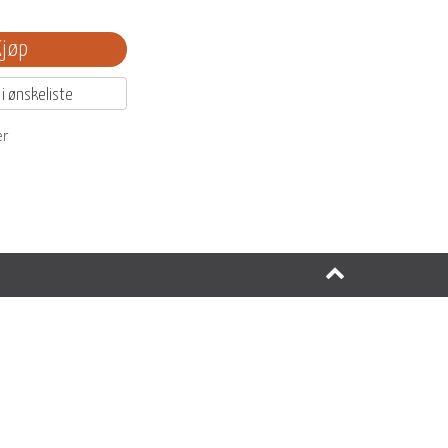
Kjøp
 i ønskeliste
er