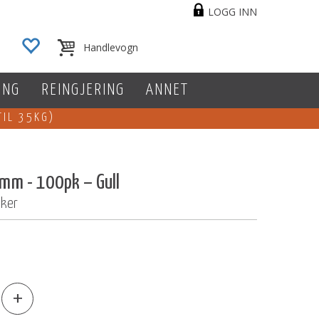
LOGG INN
ING
REINGJERING
ANNET
TIL 35KG)
6mm - 100pk – Gull
sker
+