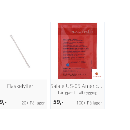
Flaskefyller
Safale US-05 American Ale - 11,5gr
Tørrgjær til ølbrygging
9,-
59,-
20+
På lager
100+
På lager