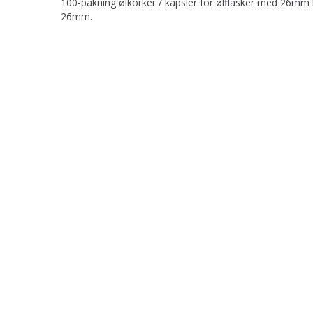
100-pakning ølkorker / kapsler for ølflasker med 26mm ha
26mm.