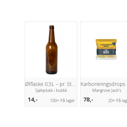
Ølflaske 0,5L – pr. Stk (nrw/longneck)
K
Sjølvplukk i butikk
Mangrove Jack's
14,-
78,-
100+
På lager
20+
På lag