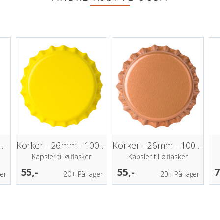
arboneringsdrops M.Jacks 60stk
Korker - 26mm - 100pk - Gul
Korker - 26mm - 100pk – Kopar-brun
Kapsler til ølflasker
Kapsler til ølflasker
55,-
55,-
7
er
20+
På lager
20+
På lager