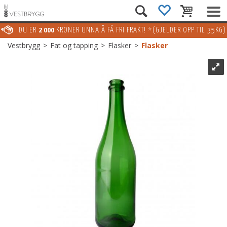
DU ER
2 000
KRONER UNNA Å FÅ FRI FRAKT! *(GJELDER OPP TIL 35KG)
Vestbrygg
>
Fat og tapping
>
Flasker
>
Flasker