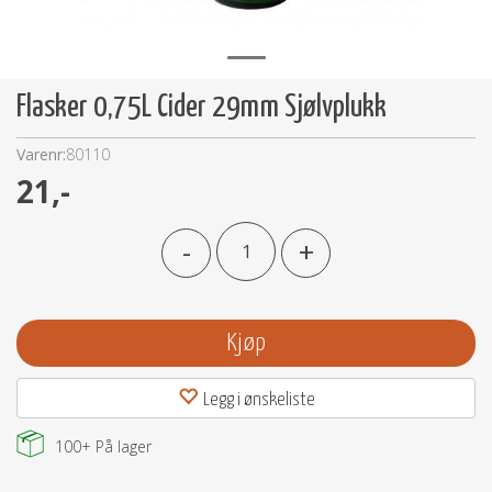
Flasker 0,75L Cider 29mm Sjølvplukk
Varenr:
80110
21,-
-
+
Kjøp
Legg i ønskeliste
100+
På lager