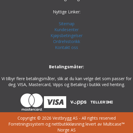
Nyttige Linker:
Sitemap
Kundesenter
Kjøpsbetingelser
Ordrehistorikk
Kontakt oss
Betalingsmåter:
Vi tilbyr flere betalingsmåter, slik at du kan velge det som passer for
deg. VISA, Mastercard, Vipps og Betaling i butikk ved henting.
Copyright © 2026 Vestbrygg AS - All rights reserved
Forretningssystem
og
nettbutikkløsning
levert av
Multicase™
Norge AS