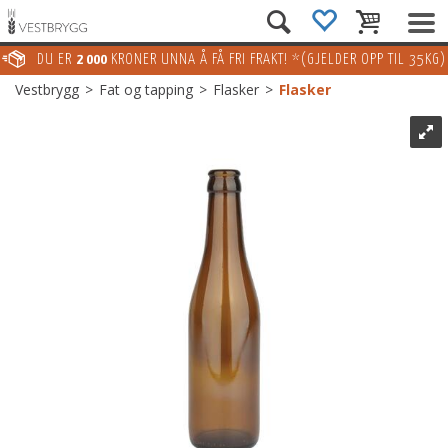
DU ER
2 000
KRONER UNNA Å FÅ FRI FRAKT! *(GJELDER OPP TIL 35KG)
Vestbrygg
>
Fat og tapping
>
Flasker
>
Flasker