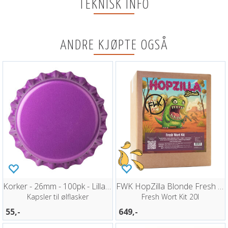
TEKNISK INFO
ANDRE KJØPTE OGSÅ
Korker - 26mm - 100pk - Lilla Metallic
FWK HopZilla Blonde Fresh Wort Kit
Kapsler til ølflasker
Fresh Wort Kit 20l
55,-
649,-