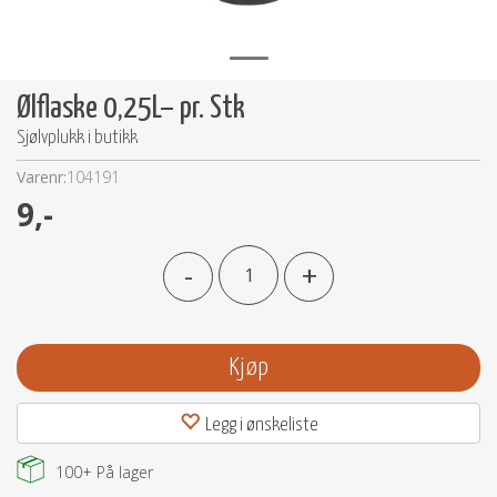
Ølflaske 0,25L– pr. Stk
Sjølvplukk i butikk
Varenr:
104191
9,-
-
+
Kjøp
Legg i ønskeliste
100+
På lager