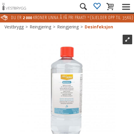
DU ER
2 000
KRONER UNNA Å FÅ FRI FRAKT! *(GJELDER OPP TIL 35KG)
Vestbrygg
>
Reingjering
>
Reingjering
>
Desinfeksjon