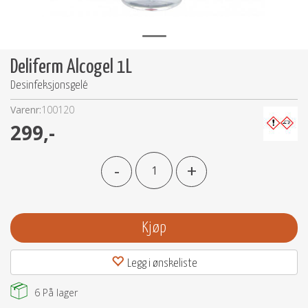
Deliferm Alcogel 1L
Desinfeksjonsgelé
Varenr:
100120
299,-
-
+
Kjøp
Legg i ønskeliste
6
På lager