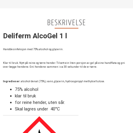
BESKRIVELSE
Deliferm AlcoGel 1 l
Handdesinfeksjon med 75% alcohol og glycerin.
Klar til bruk. Nytt på reine og tørre hender. Tilsett ein liten porsjon av gel på eine handflata og gni
over begge hendene. Gni hendene sammen i ca 30 sekunder til de er tørre.
Ingredieser
: alcohol denat (75%), vann, glycerin, hydroxypropyl methylcellulose.
75% alcohol
klar til bruk
for reine hender, uten sår.
Skal lagres under 40°C