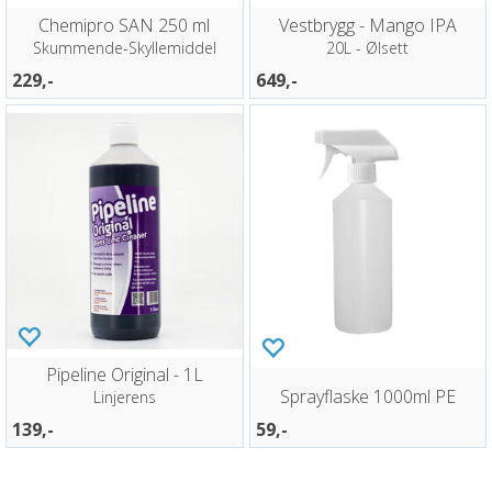
Chemipro SAN 250 ml
Vestbrygg - Mango IPA
Skummende-Skyllemiddel
20L - Ølsett
229,-
649,-
Pipeline Original - 1L
Sprayflaske 1000ml PE
Linjerens
139,-
59,-