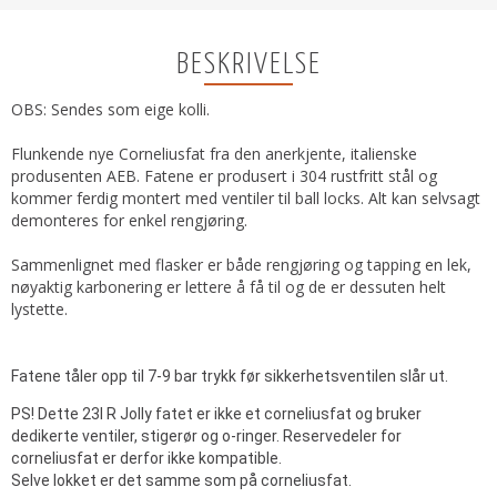
BESKRIVELSE
OBS: Sendes som eige kolli.
Flunkende nye Corneliusfat fra den anerkjente, italienske
produsenten AEB. Fatene er produsert i 304 rustfritt stål og
kommer ferdig montert med ventiler til ball locks. Alt kan selvsagt
demonteres for enkel rengjøring.
Sammenlignet med flasker er både rengjøring og tapping en lek,
nøyaktig karbonering er lettere å få til og de er dessuten helt
lystette.
Fatene tåler opp til 7-9 bar trykk før sikkerhetsventilen slår ut.
PS! Dette 23l R Jolly fatet er ikke et corneliusfat og bruker
dedikerte ventiler, stigerør og o-ringer. Reservedeler for
corneliusfat er derfor ikke kompatible.
Selve lokket er det samme som på corneliusfat.