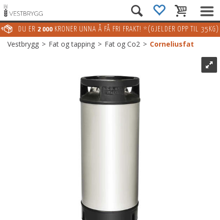
DU ER
2 000
KRONER UNNA Å FÅ FRI FRAKT! *(GJELDER OPP TIL 35KG)
Vestbrygg
>
Fat og tapping
>
Fat og Co2
>
Corneliusfat