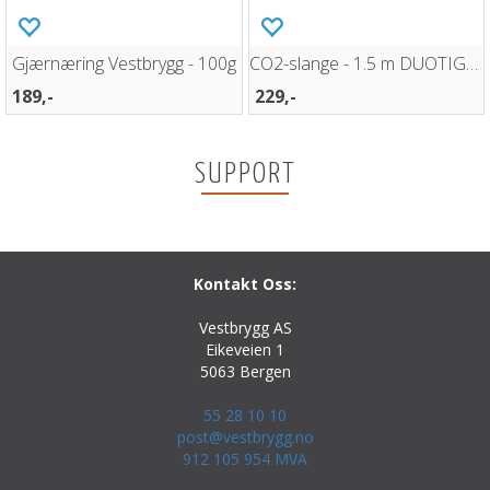
Gjærnæring Vestbrygg - 100g
CO2-slange - 1.5 m DUOTIGHT Sodastream
189,-
229,-
SUPPORT
Kontakt Oss:
Vestbrygg AS
Eikeveien 1
5063 Bergen
55 28 10 10
post@vestbrygg.no
912 105 954 MVA