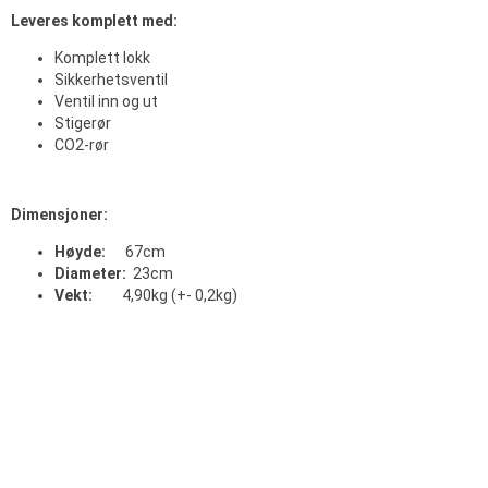
Leveres komplett med:
Komplett lokk
Sikkerhetsventil
Ventil inn og ut
Stigerør
CO2-rør
Dimensjoner:
Høyde:
67cm
Diameter:
23cm
Vekt:
4,90kg (+- 0,2kg)