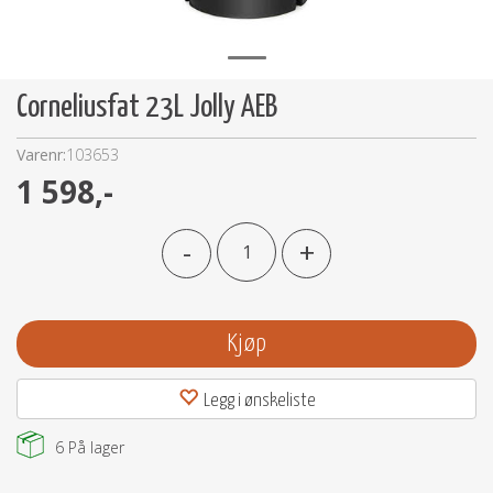
Corneliusfat 23L Jolly AEB
Varenr:
103653
1 598,-
-
+
Kjøp
Legg i ønskeliste
6
På lager