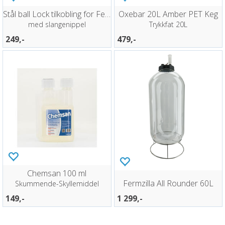
Stål ball Lock tilkobling for FermZilla
Oxebar 20L Amber PET Keg
med slangenippel
Trykkfat 20L
249,-
479,-
Chemsan 100 ml
Fermzilla All Rounder 60L
Skummende-Skyllemiddel
149,-
1 299,-