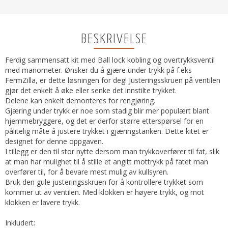
BESKRIVELSE
Ferdig sammensatt kit med Ball lock kobling og overtrykksventil
med manometer. Ønsker du å gjære under trykk på f.eks
FermZilla, er dette løsningen for deg! Justeringsskruen på ventilen
gjør det enkelt å øke eller senke det innstilte trykket.
Delene kan enkelt demonteres for rengjøring.
Gjæring under trykk er noe som stadig blir mer populært blant
hjemmebryggere, og det er derfor større etterspørsel for en
pålitelig måte å justere trykket i gjæringstanken. Dette kitet er
designet for denne oppgaven.
I tillegg er den til stor nytte dersom man trykkoverfører til fat, slik
at man har mulighet til å stille et angitt mottrykk på fatet man
overfører til, for å bevare mest mulig av kullsyren.
Bruk den gule justeringsskruen for å kontrollere trykket som
kommer ut av ventilen. Med klokken er høyere trykk, og mot
klokken er lavere trykk.
Inkludert: