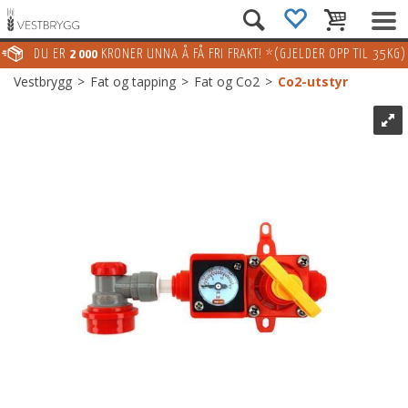
DU ER
2 000
KRONER UNNA Å FÅ FRI FRAKT! *(GJELDER OPP TIL 35KG)
Vestbrygg
>
Fat og tapping
>
Fat og Co2
>
Co2-utstyr