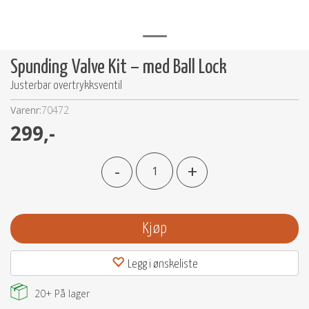
Spunding Valve Kit – med Ball Lock
Justerbar overtrykksventil
Varenr:
70472
299,-
-
+
Kjøp
Legg i ønskeliste
20+
På lager